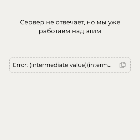
Сервер не отвечает, но мы уже
работаем над этим
Error: (intermediate value)(intermediate value)(intermediate value).replaceAll is not a function