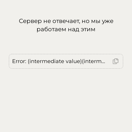
Сервер не отвечает, но мы уже
работаем над этим
Error: (intermediate value)(intermediate value)(intermediate value).replaceAll is not a function