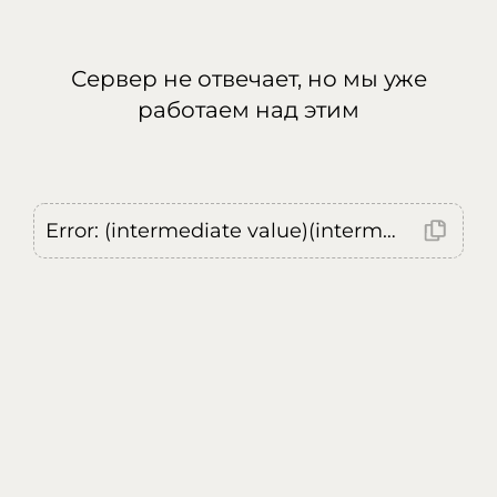
Сервер не отвечает, но мы уже
работаем над этим
Error: (intermediate value)(intermediate value)(intermediate value).replaceAll is not a function