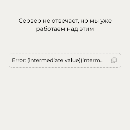
Сервер не отвечает, но мы уже
работаем над этим
Error: (intermediate value)(intermediate value)(intermediate value).replaceAll is not a function