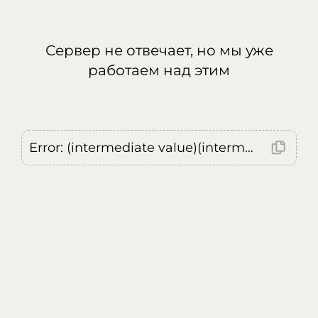
Сервер не отвечает, но мы уже
работаем над этим
Error: (intermediate value)(intermediate value)(intermediate value).replaceAll is not a function