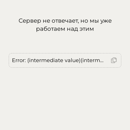
Сервер не отвечает, но мы уже
работаем над этим
Error: (intermediate value)(intermediate value)(intermediate value).replaceAll is not a function