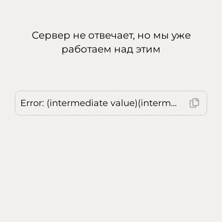
Сервер не отвечает, но мы уже
работаем над этим
Error: (intermediate value)(intermediate value)(intermediate value).replaceAll is not a function